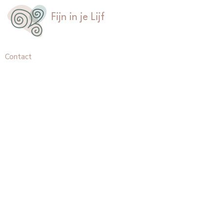
Fijn in je Lijf
Contact
Hertenlaan 27
3734CD, Den Dolder
+31 6 5491 2294
regina@fijninjelijf.nl
Informatie
Inloggen
Mijn account
Algemene Voorwaarden
Privacy Policy