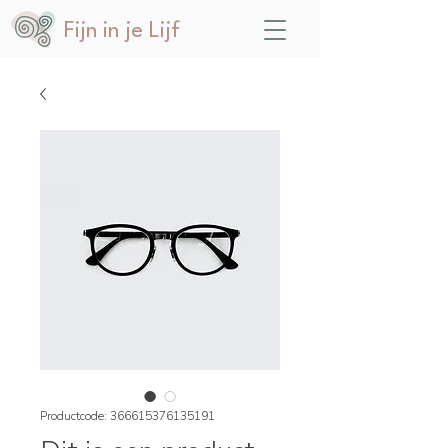
Fijn in je Lijf
Productcode: 366615376135191