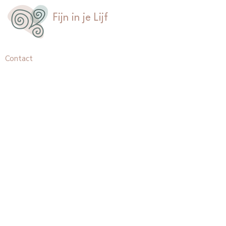
Fijn in je Lijf
Contact
Hertenlaan 27
3734CD, Den Dolder
+31 6 5491 2294
regina@fijninjelijf.nl
Informatie
Inloggen
Mijn account
Algemene Voorwaarden
Privacy Policy