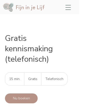
Fijn in je Lijf
Gratis
kennismaking
(telefonisch)
Gratis
15 min.
1
Gratis
Telefonisch
5
m
i
n
Nu boeken
.